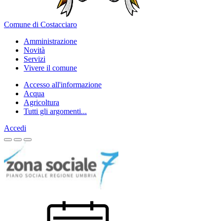
Comune di Costacciaro
Amministrazione
Novità
Servizi
Vivere il comune
Accesso all'informazione
Acqua
Agricoltura
Tutti gli argomenti...
Accedi
Homepage