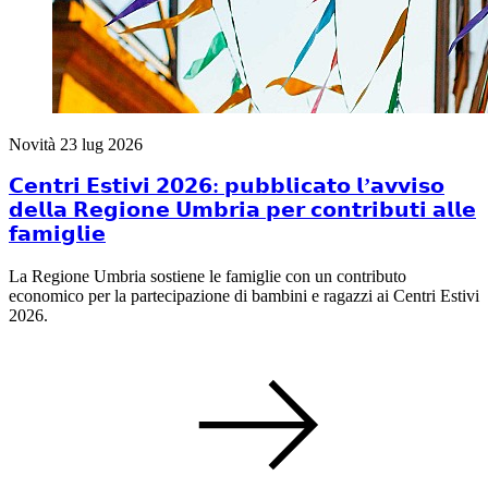
Novità
23 lug 2026
𝗖𝗲𝗻𝘁𝗿𝗶 𝗘𝘀𝘁𝗶𝘃𝗶 𝟮𝟬𝟮𝟲: 𝗽𝘂𝗯𝗯𝗹𝗶𝗰𝗮𝘁𝗼 𝗹’𝗮𝘃𝘃𝗶𝘀𝗼
𝗱𝗲𝗹𝗹𝗮 𝗥𝗲𝗴𝗶𝗼𝗻𝗲 𝗨𝗺𝗯𝗿𝗶𝗮 𝗽𝗲𝗿 𝗰𝗼𝗻𝘁𝗿𝗶𝗯𝘂𝘁𝗶 𝗮𝗹𝗹𝗲
𝗳𝗮𝗺𝗶𝗴𝗹𝗶𝗲
La Regione Umbria sostiene le famiglie con un contributo
economico per la partecipazione di bambini e ragazzi ai Centri Estivi
2026.