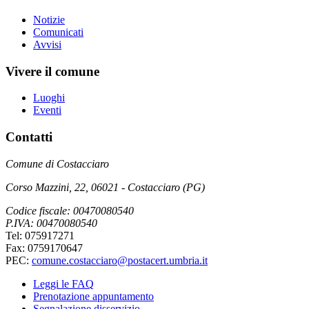
Notizie
Comunicati
Avvisi
Vivere il comune
Luoghi
Eventi
Contatti
Comune di Costacciaro
Corso Mazzini, 22, 06021 - Costacciaro (PG)
Codice fiscale: 00470080540
P.IVA: 00470080540
Tel: 075917271
Fax: 0759170647
PEC:
comune.costacciaro@postacert.umbria.it
Leggi le FAQ
Prenotazione appuntamento
Segnalazione disservizio