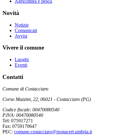
Agricoltura e pesca
Novità
Notizie
Comunicati
Avvisi
Vivere il comune
Luoghi
Eventi
Contatti
Comune di Costacciaro
Corso Mazzini, 22, 06021 - Costacciaro (PG)
Codice fiscale: 00470080540
P.IVA: 00470080540
Tel: 075917271
Fax: 0759170647
PEC:
comune.costacciaro@postacert.umbria.it