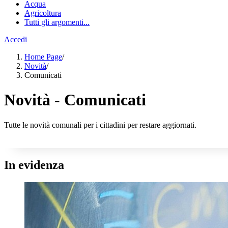
Acqua
Agricoltura
Tutti gli argomenti...
Accedi
Home Page
/
Novità
/
Comunicati
Novità - Comunicati
Tutte le novità comunali per i cittadini per restare aggiornati.
In evidenza