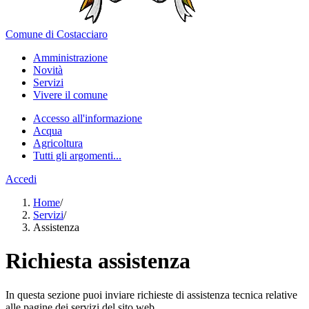
Comune di Costacciaro
Amministrazione
Novità
Servizi
Vivere il comune
Accesso all'informazione
Acqua
Agricoltura
Tutti gli argomenti...
Accedi
Home
/
Servizi
/
Assistenza
Richiesta assistenza
In questa sezione puoi inviare richieste di assistenza tecnica relative
alle pagine dei servizi del sito web.